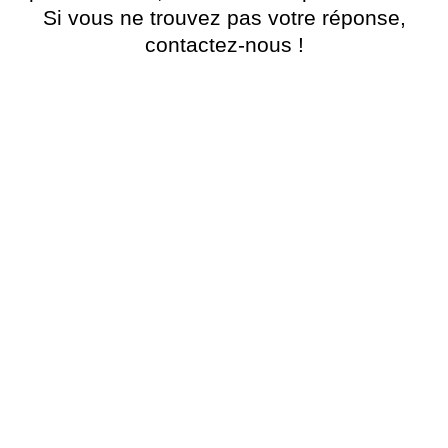
Si vous ne trouvez pas votre réponse,
contactez-nous !
Quels sont les délais de livraison?
Les commandes sont expédiées sous X
jours et livrées sous X jours ouvrables.
Puis-je choisir ma couverture?
Chaque édition a sa couverture unique,
illustrée avec soin. Vous pouvez choisir
parmi nos modèles en stock.