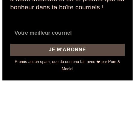
bonheur dans ta boîte courriels !
JE M'ABONNE
Promis aucun spam, que du contenu fait avec ❤️ par Pom &
Maclel
Des questions ? On y
répond ici !
Tout ce que vous devez savoir sur nos
planificateurs, la livraison et plus encore.
Si vous ne trouvez pas votre réponse,