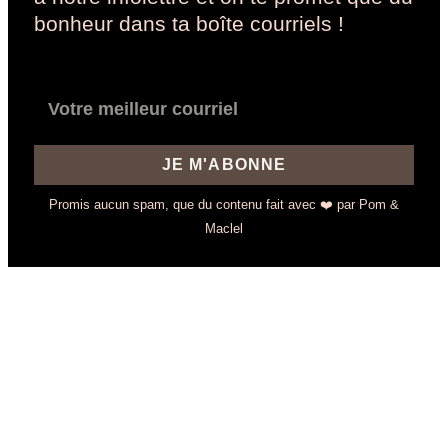
bonheur dans ta boîte courriels !
JE M'ABONNE
Promis aucun spam, que du contenu fait avec ❤️ par Pom &
Maclel
Des questions ? On y
répond ici !
Tout ce que vous devez savoir sur nos
planificateurs, la livraison et plus encore.
Si vous ne trouvez pas votre réponse,