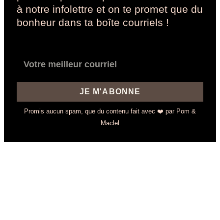
à notre infolettre et on te promet que du
bonheur dans ta boîte courriels !
JE M'ABONNE
Promis aucun spam, que du contenu fait avec ❤️ par Pom &
Maclel
Des questions ? On y
répond ici !
Tout ce que vous devez savoir sur nos
planificateurs, la livraison et plus encore.