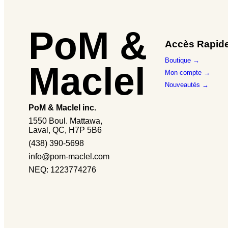
PoM &
Accès Rapid
Boutique →
Maclel
Mon compte →
Nouveautés →
PoM & Maclel inc.
1550 Boul. Mattawa,
Laval, QC, H7P 5B6
(438) 390-5698
info@pom-maclel.com
NEQ: 1223774276