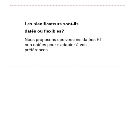
Les planificateurs sont-ils
datés ou flexibles?
Nous proposons des versions datées ET
non datées pour s’adapter à vos
préférences.
Quels sont les formats disponibles?
Nos planificateurs existent en rigide, souple,
perforé et même en version numérique !