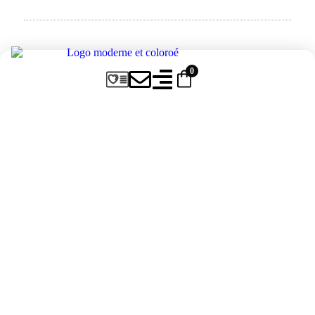
Puis-je choisir ma couverture?
0
Chaque édition a sa couverture unique,
illustrée avec soin. Vous pouvez choisir
parmi nos modèles en stock.
Les planificateurs sont-ils
datés ou flexibles?
Nous proposons des versions datées ET
non datées pour s’adapter à vos
préférences.