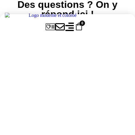
Des questions ? On y
répond ici !
0
Tout ce que vous devez savoir sur nos
planificateurs, la livraison et plus encore.
Si vous ne trouvez pas votre réponse,
contactez-nous !
Quels sont les délais de livraison ?
Les commandes sont expédiées sous X
jours et livrées sous X jours ouvrables.