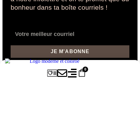
bonheur dans ta boîte courriels !
JE M'ABONNE
Promis aucun spam, que du contenu fait avec ❤️ par Pom &
0
Maclel
Des questions ? On y
répond ici !
Tout ce que vous devez savoir sur nos
planificateurs, la livraison et plus encore.
Si vous ne trouvez pas votre réponse,